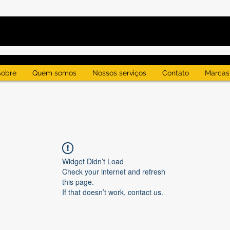
Sobre
Quem somos
Nossos serviços
Contato
Marcas
Widget Didn’t Load
Check your internet and refresh
this page.
If that doesn’t work, contact us.