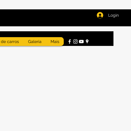
Login
 de carros
Galeria
Mais