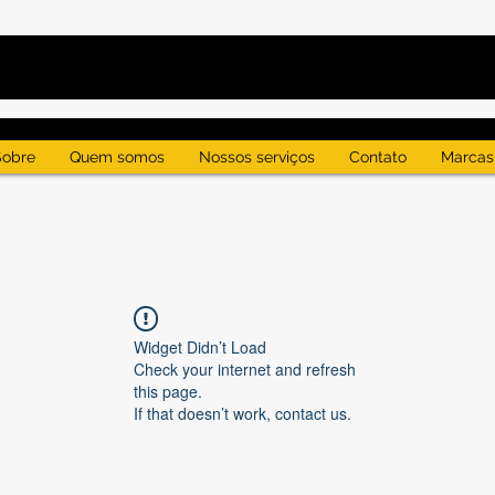
Sobre
Quem somos
Nossos serviços
Contato
Marcas
Widget Didn’t Load
Check your internet and refresh
this page.
If that doesn’t work, contact us.