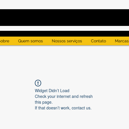
Sobre
Quem somos
Nossos serviços
Contato
Marcas
Widget Didn’t Load
Check your internet and refresh
this page.
If that doesn’t work, contact us.