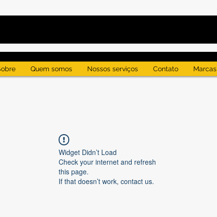
Sobre
Quem somos
Nossos serviços
Contato
Marcas
Widget Didn’t Load
Check your internet and refresh
this page.
If that doesn’t work, contact us.