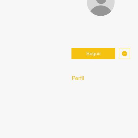
Millard Iafrate
0
0
seguidor
seguindo
Seguir
Perfil
Forum Comments
Forum Posts