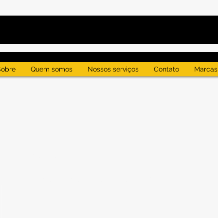
Sobre
Quem somos
Nossos serviços
Contato
Marcas
Perfil
Data de entrada: 22 de jun. de 2023