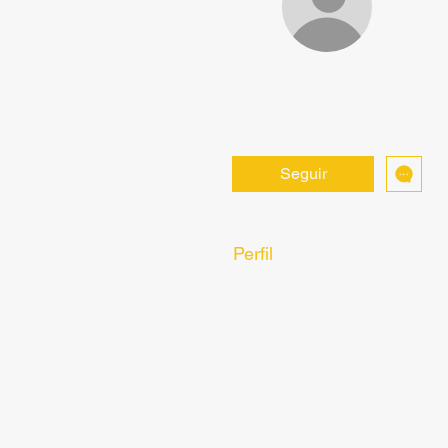
aventurinele
0
0
seguidor
seguindo
Seguir
Perfil
Forum Comments
Forum Posts