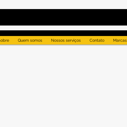
Sobre
Quem somos
Nossos serviços
Contato
Marcas
Perfil
Data de entrada: 10 de set. de 2024